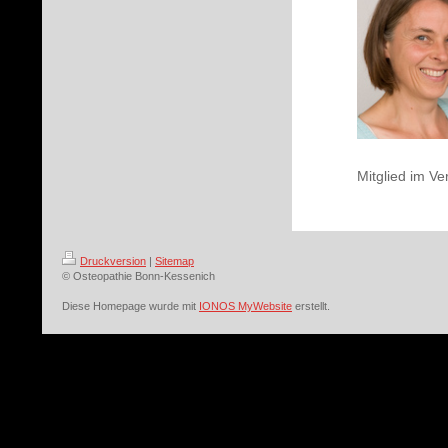
Mitglied im V
Druckversion
|
Sitemap
© Osteopathie Bonn-Kessenich
Diese Homepage wurde mit
IONOS MyWebsite
erstellt.