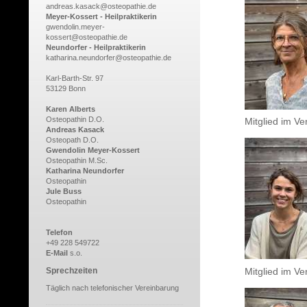
andreas.kasack@osteopathie.de
Meyer-Kossert - Heilpraktikerin
gwendolin.meyer-
kossert@osteopathie.de
Neundorfer - Heilpraktikerin
katharina.neundorfer@osteopathie.de
Karl-Barth-Str. 97
53129 Bonn
Karen Alberts
Osteopathin D.O.
Mitglied im V
Andreas Kasack
Osteopath D.O.
Gwendolin Meyer-Kossert
Osteopathin M.Sc.
Katharina Neundorfer
Osteopathin
Jule Buss
Osteopathin
Telefon
+49 228 549722
E-Mail
s.o.
Sprechzeiten
Mitglied im V
Täglich nach telefonischer Vereinbarung