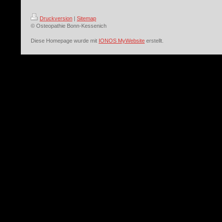
Druckversion
|
Sitemap
© Osteopathie Bonn-Kessenich
Diese Homepage wurde mit
IONOS MyWebsite
erstellt.