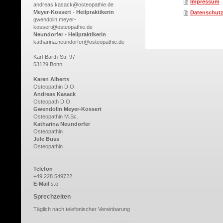
Impressum
andreas.kasack@osteopathie.de
Meyer-Kossert - Heilpraktikerin
Datenschutz
gwendolin.meyer-
kossert@osteopathie.de
Neundorfer - Heilpraktikerin
katharina.neundorfer@osteopathie.de
Karl-Barth-Str. 97
53129 Bonn
Karen Alberts
Osteopathin D.O.
Andreas Kasack
Osteopath D.O.
Gwendolin Meyer-Kossert
Osteopathin M.Sc.
Katharina Neundorfer
Osteopathin
Jule Buss
Osteopathin
Telefon
+49 228 549722
E-Mail
s.o.
Sprechzeiten
Täglich nach telefonischer Vereinbarung